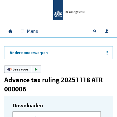
Ga naar hoofdinhoud
Ga direct naar hoofdnavigatie
Ga direct naar footer
Menu
Home
Open zoek
Inlo
Hoofdnavigatie
Andere onderwerpen
Lees voor
Advance tax ruling 20251118 ATR
000006
Downloaden