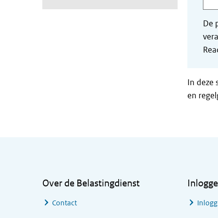
De p
vera
Read
In deze 
en regel
Algemene informatie
Over de Belastingdienst
Inlogg
Contact
Inlogg