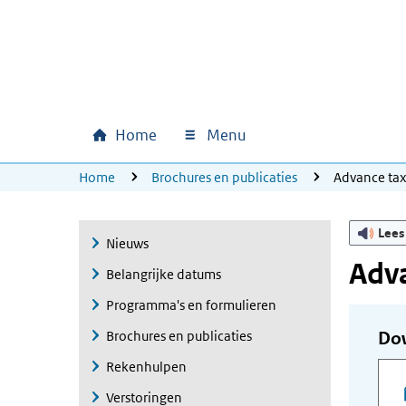
Ga naar hoofdinhoud
Ga direct naar hoofdnavigatie
Ga direct naar footer
Home
Menu
Hoofdnavigatie
U bevindt zich hier:
Home
Brochures en publicaties
Advance ta
Lees
Nieuws
Adva
Belangrijke datums
Programma's en formulieren
Brochures en publicaties
Do
Rekenhulpen
Verstoringen