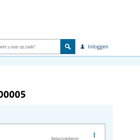
nt u naar op zoek?
zoek
Inloggen
000005
Opties van bestand A
Belastingdienst