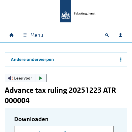
Ga naar hoofdinhoud
Ga direct naar hoofdnavigatie
Ga direct naar footer
Menu
Home
Open zoek
Inlo
Hoofdnavigatie
Andere onderwerpen
Lees voor
Advance tax ruling 20251223 ATR
000004
Downloaden