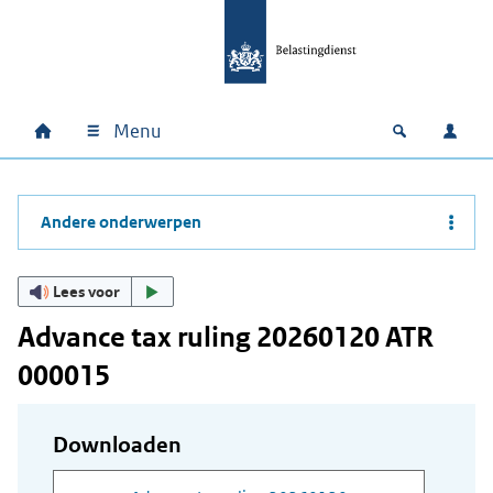
Ga naar hoofdinhoud
Ga direct naar hoofdnavigatie
Ga direct naar footer
Menu
Home
Open zoek
Inlo
Hoofdnavigatie
Andere onderwerpen
Lees voor
Advance tax ruling 20260120 ATR
000015
Downloaden