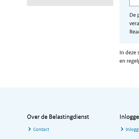
De p
vera
Read
In deze 
en regel
Algemene informatie
Over de Belastingdienst
Inlogg
Contact
Inlogg