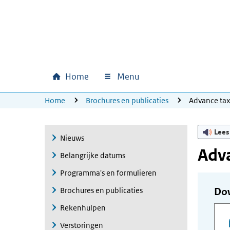
Ga naar hoofdinhoud
Ga direct naar hoofdnavigatie
Ga direct naar footer
Home
Menu
Hoofdnavigatie
U bevindt zich hier:
Home
Brochures en publicaties
Advance ta
Lees
Nieuws
Adva
Belangrijke datums
Programma's en formulieren
Brochures en publicaties
Do
Rekenhulpen
Verstoringen