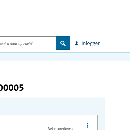
nt u naar op zoek?
zoek
Inloggen
000005
Opties van bestand A
Belastingdienst