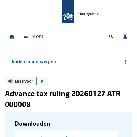
Ga naar hoofdinhoud
Ga direct naar hoofdnavigatie
Ga direct naar footer
Menu
Home
Open zoek
Inlo
Hoofdnavigatie
Andere onderwerpen
Lees voor
Advance tax ruling 20260127 ATR
000008
Downloaden