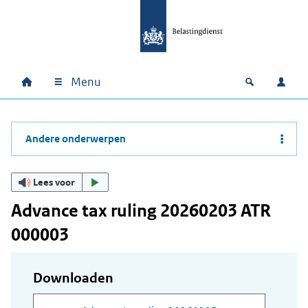
Ga naar hoofdinhoud
Ga direct naar hoofdnavigatie
Ga direct naar footer
Menu
Home
Open zoek
Inlo
Hoofdnavigatie
Andere onderwerpen
Lees voor
Advance tax ruling 20260203 ATR
000003
Downloaden