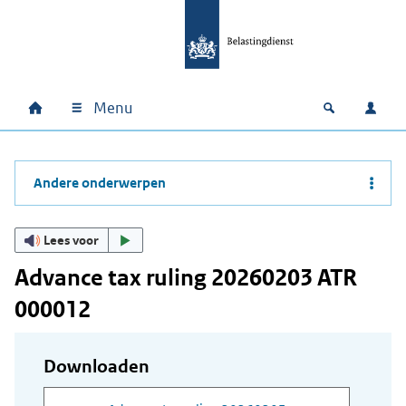
Ga naar hoofdinhoud
Ga direct naar hoofdnavigatie
Ga direct naar footer
Menu
Home
Open zoek
Inlo
Hoofdnavigatie
Andere onderwerpen
Lees voor
Advance tax ruling 20260203 ATR
000012
Downloaden