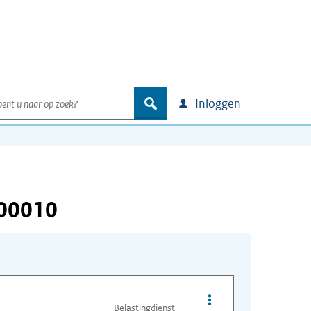
nt u naar op zoek?
zoek
Inloggen
000010
Opties van bestand A
Belastingdienst