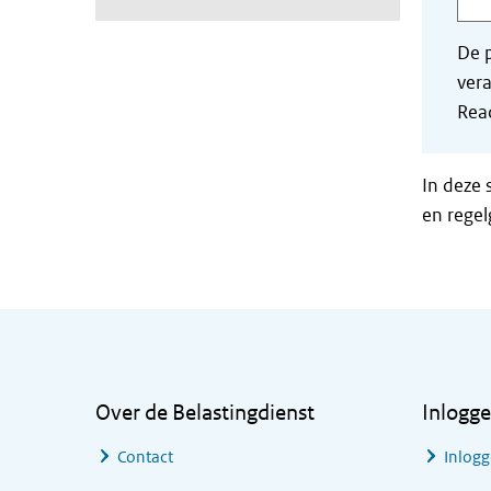
De p
vera
Read
In deze 
en regel
Algemene informatie
Over de Belastingdienst
Inlogg
Contact
Inlogg