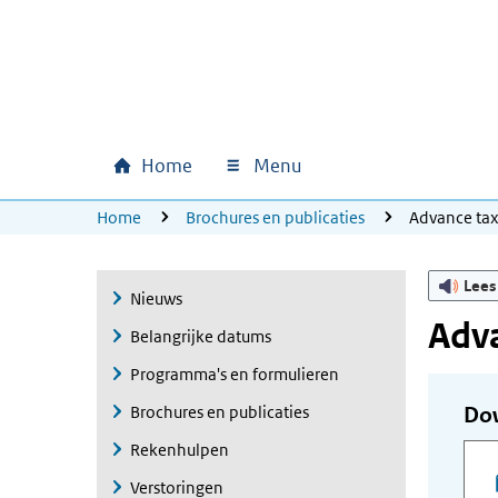
Ga naar hoofdinhoud
Ga direct naar hoofdnavigatie
Ga direct naar footer
Home
Menu
Hoofdnavigatie
U bevindt zich hier:
Home
Brochures en publicaties
Advance ta
Lees
Nieuws
Adva
Belangrijke datums
Programma's en formulieren
Brochures en publicaties
Do
Rekenhulpen
Verstoringen