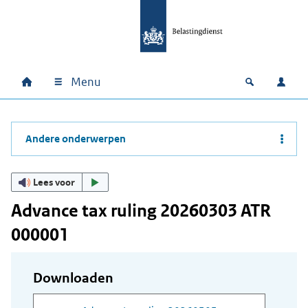
Ga naar hoofdinhoud
Ga direct naar hoofdnavigatie
Ga direct naar footer
Menu
Home
Open zoek
Inlo
Hoofdnavigatie
Andere onderwerpen
Lees voor
Advance tax ruling 20260303 ATR
000001
Downloaden