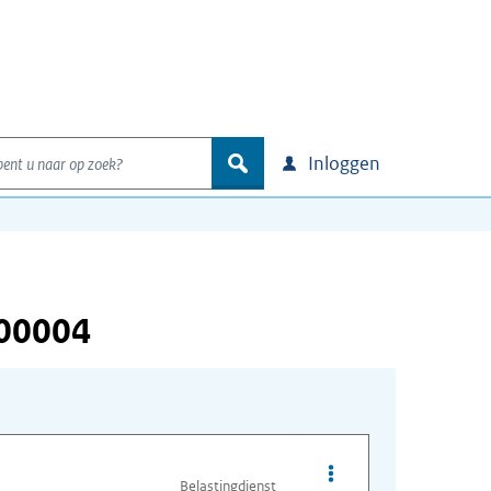
nt u naar op zoek?
zoek
Inloggen
000004
Opties van bestand A
Belastingdienst