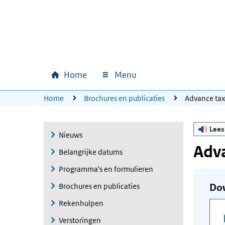
Ga naar hoofdinhoud
Ga direct naar hoofdnavigatie
Ga direct naar footer
Home
Menu
Hoofdnavigatie
U bevindt zich hier:
Home
Brochures en publicaties
Advance ta
Lees
Nieuws
Adva
Belangrijke datums
Programma's en formulieren
Brochures en publicaties
Do
Rekenhulpen
Verstoringen