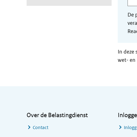
De p
vera
Read
In deze 
wet- en 
Algemene informatie
Over de Belastingdienst
Inlogg
Contact
Inlogg