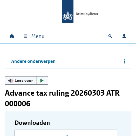
Ga naar hoofdinhoud
Ga direct naar hoofdnavigatie
Ga direct naar footer
Menu
Home
Open zoek
Inlo
Hoofdnavigatie
Andere onderwerpen
Lees voor
Advance tax ruling 20260303 ATR
000006
Downloaden