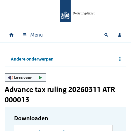
Ga naar hoofdinhoud
Ga direct naar hoofdnavigatie
Ga direct naar footer
Menu
Home
Open zoek
Inlo
Hoofdnavigatie
Andere onderwerpen
Lees voor
Advance tax ruling 20260311 ATR
000013
Downloaden