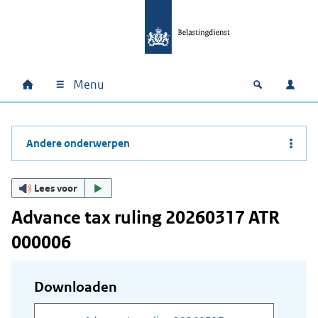
Ga naar hoofdinhoud
Ga direct naar hoofdnavigatie
Ga direct naar footer
Menu
Home
Open zoek
Inlo
Hoofdnavigatie
Andere onderwerpen
Lees voor
Advance tax ruling 20260317 ATR
000006
Downloaden