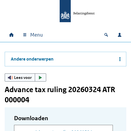
Ga naar hoofdinhoud
Ga direct naar hoofdnavigatie
Ga direct naar footer
Menu
Home
Open zoek
Inlo
Hoofdnavigatie
Andere onderwerpen
Lees voor
Advance tax ruling 20260324 ATR
000004
Downloaden