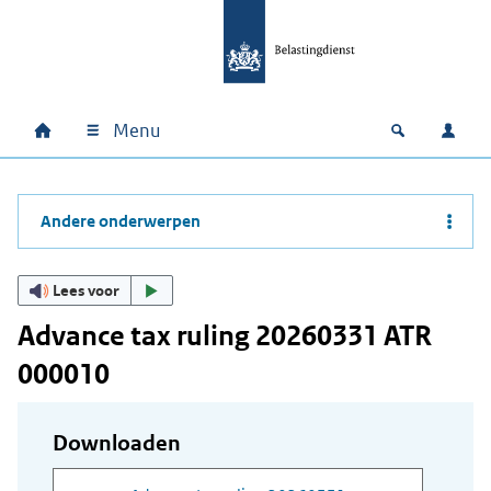
Ga naar hoofdinhoud
Ga direct naar hoofdnavigatie
Ga direct naar footer
Menu
Home
Open zoek
Inlo
Hoofdnavigatie
Andere onderwerpen
Lees voor
Advance tax ruling 20260331 ATR
000010
Downloaden