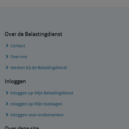
Algemene informatie
Over de Belastingdienst
Contact
Over ons
Werken bij de Belastingdienst
Inloggen
Inloggen op Mijn Belastingdienst
Inloggen op Mijn toeslagen
Inloggen voor ondernemers
Over deze site