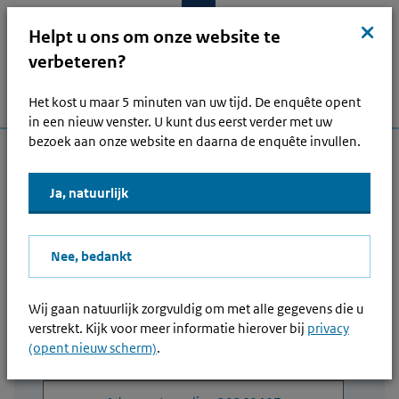
Ga naar hoofdinhoud
Ga direct naar hoofdnavigatie
Ga direct naar footer
Sluit
kruis
Helpt u ons om onze website te
verbeteren?
Het kost u maar 5 minuten van uw tijd. De enquête opent
Menu
Home
Open zoek
Inlo
Hoofdnavigatie
in een nieuw venster. U kunt dus eerst verder met uw
bezoek aan onze website en daarna de enquête invullen.
Andere onderwerpen
Ja, natuurlijk
Lees voor
Nee, bedankt
Advance tax ruling 20260407 ATR
000004
Wij gaan natuurlijk zorgvuldig om met alle gegevens die u
verstrekt. Kijk voor meer informatie hierover bij
privacy
(opent nieuw scherm)
.
Downloaden