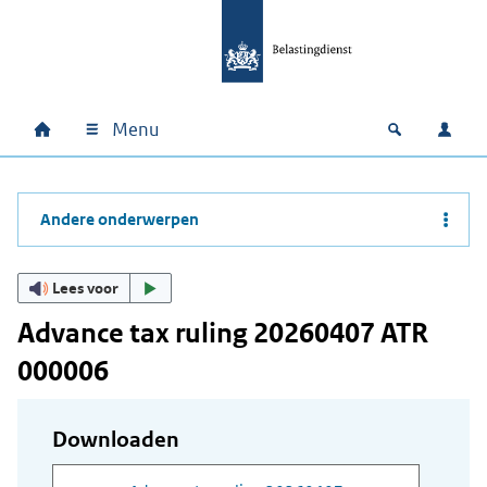
Ga naar hoofdinhoud
Ga direct naar hoofdnavigatie
Ga direct naar footer
Menu
Home
Open zoek
Inlo
Hoofdnavigatie
Andere onderwerpen
Lees voor
Advance tax ruling 20260407 ATR
000006
Downloaden