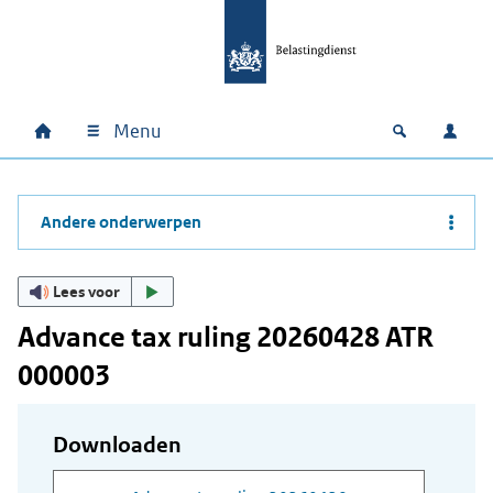
Ga naar hoofdinhoud
Ga direct naar hoofdnavigatie
Ga direct naar footer
Menu
Home
Open zoek
Inlo
Hoofdnavigatie
Andere onderwerpen
Lees voor
Advance tax ruling 20260428 ATR
000003
Downloaden