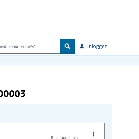
nt u naar op zoek?
zoek
Inloggen
000003
Opties van bestand A
Belastingdienst