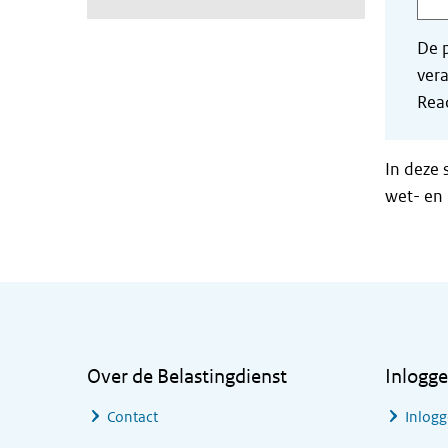
De p
vera
Read
In deze 
wet- en 
Algemene informatie
Over de Belastingdienst
Inlogg
Contact
Inlogg