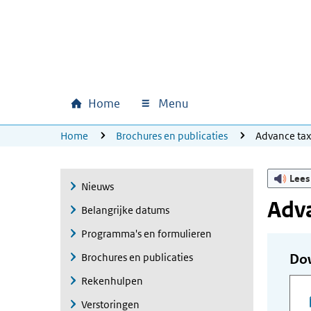
Ga naar hoofdinhoud
Ga direct naar hoofdnavigatie
Ga direct naar footer
Home
Menu
Hoofdnavigatie
U bevindt zich hier:
Home
Brochures en publicaties
Advance ta
Lees
Nieuws
Adva
Belangrijke datums
Programma's en formulieren
Brochures en publicaties
Do
Rekenhulpen
Verstoringen