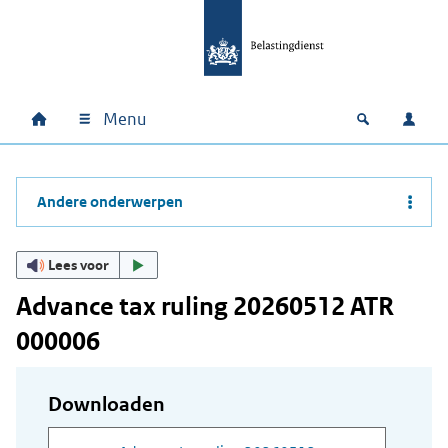
Ga naar hoofdinhoud
Ga direct naar hoofdnavigatie
Ga direct naar footer
Menu
Home
Open zoek
Inlo
Hoofdnavigatie
Andere onderwerpen
Lees voor
Advance tax ruling 20260512 ATR
000006
Downloaden