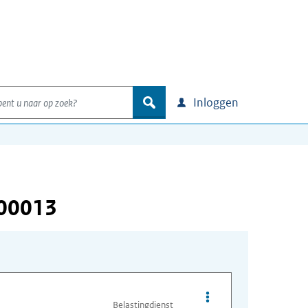
nt u naar op zoek?
zoek
Inloggen
000013
Opties van bestand A
Belastingdienst