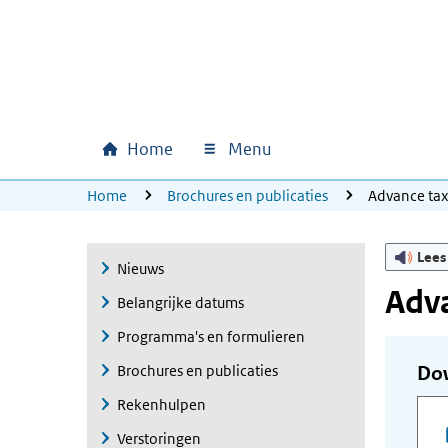
Ga naar hoofdinhoud
Ga direct naar hoofdnavigatie
Ga direct naar footer
Home
Menu
Hoofdnavigatie
U bevindt zich hier:
Home
Brochures en publicaties
Advance ta
Lees
Nieuws
Adva
Belangrijke datums
Programma's en formulieren
Brochures en publicaties
Do
Rekenhulpen
Verstoringen