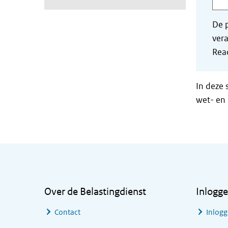
De p
vera
Read
In deze 
wet- en 
Algemene informatie
Over de Belastingdienst
Inlogg
Contact
Inlogg