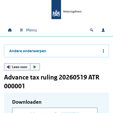
Ga naar hoofdinhoud
Ga direct naar hoofdnavigatie
Ga direct naar footer
Menu
Home
Open zoek
Inlo
Hoofdnavigatie
Andere onderwerpen
Lees voor
Advance tax ruling 20260519 ATR
000001
Downloaden