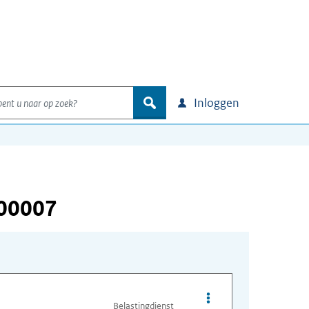
nt u naar op zoek?
zoek
Inloggen
000007
Opties van bestand A
Belastingdienst