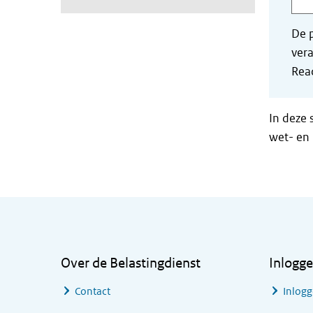
De p
vera
Read
In deze 
wet- en 
Algemene informatie
Over de Belastingdienst
Inlogg
Contact
Inlogg