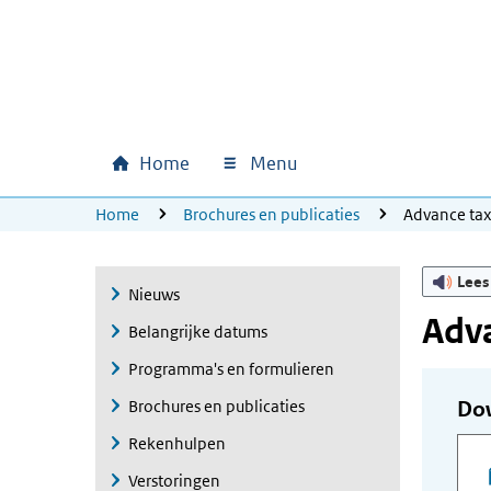
Ga naar hoofdinhoud
Ga direct naar hoofdnavigatie
Ga direct naar footer
Home
Menu
Hoofdnavigatie
U bevindt zich hier:
Home
Brochures en publicaties
Advance ta
Lees
Nieuws
Adva
Belangrijke datums
Programma's en formulieren
Brochures en publicaties
Do
Rekenhulpen
Verstoringen