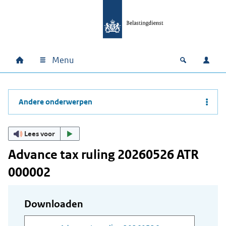
Ga naar hoofdinhoud
Ga direct naar hoofdnavigatie
Ga direct naar footer
Menu
Home
Open zoek
Inlo
Hoofdnavigatie
Andere onderwerpen
Lees voor
Advance tax ruling 20260526 ATR
000002
Downloaden