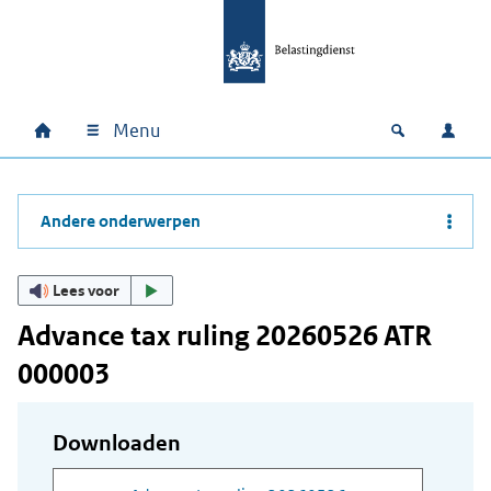
Ga naar hoofdinhoud
Ga direct naar hoofdnavigatie
Ga direct naar footer
Menu
Home
Open zoek
Inlo
Hoofdnavigatie
Andere onderwerpen
Lees voor
Advance tax ruling 20260526 ATR
000003
Downloaden