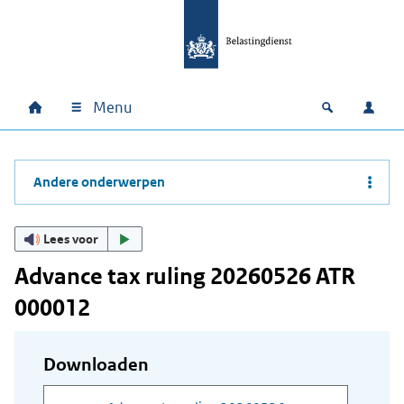
Ga naar hoofdinhoud
Ga direct naar hoofdnavigatie
Ga direct naar footer
Menu
Home
Open zoek
Inlo
Hoofdnavigatie
Andere onderwerpen
Lees voor
Advance tax ruling 20260526 ATR
000012
Downloaden