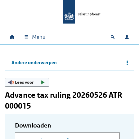
Ga naar hoofdinhoud
Ga direct naar hoofdnavigatie
Ga direct naar footer
Menu
Home
Open zoek
Inlo
Hoofdnavigatie
Andere onderwerpen
Lees voor
Advance tax ruling 20260526 ATR
000015
Downloaden