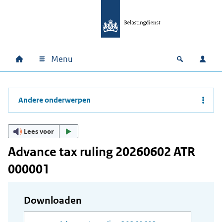
Ga naar hoofdinhoud
Ga direct naar hoofdnavigatie
Ga direct naar footer
Menu
Home
Open zoek
Inlo
Hoofdnavigatie
Andere onderwerpen
Lees voor
Advance tax ruling 20260602 ATR
000001
Downloaden