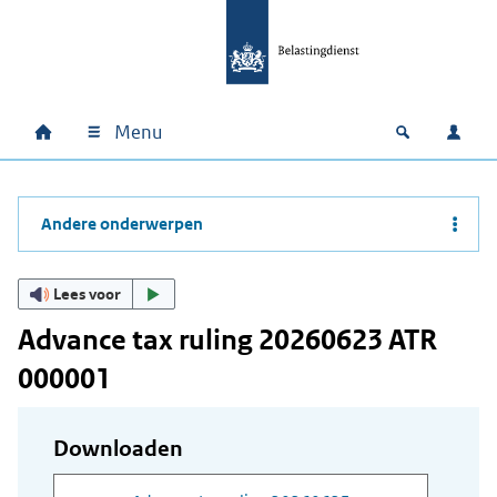
Ga naar hoofdinhoud
Ga direct naar hoofdnavigatie
Ga direct naar footer
Menu
Home
Open zoek
Inlo
Hoofdnavigatie
Andere onderwerpen
Lees voor
Advance tax ruling 20260623 ATR
000001
Downloaden