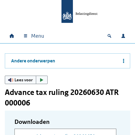
Ga naar hoofdinhoud
Ga direct naar hoofdnavigatie
Ga direct naar footer
Menu
Home
Open zoek
Inlo
Hoofdnavigatie
Andere onderwerpen
Lees voor
Advance tax ruling 20260630 ATR
000006
Downloaden