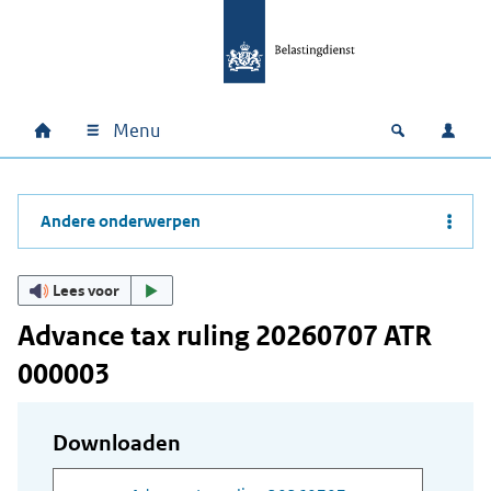
Ga naar hoofdinhoud
Ga direct naar hoofdnavigatie
Ga direct naar footer
Menu
Home
Open zoek
Inlo
Hoofdnavigatie
Andere onderwerpen
Lees voor
Advance tax ruling 20260707 ATR
000003
Downloaden