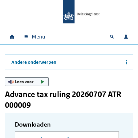
Ga naar hoofdinhoud
Ga direct naar hoofdnavigatie
Ga direct naar footer
Menu
Home
Open zoek
Inlo
Hoofdnavigatie
Andere onderwerpen
Lees voor
Advance tax ruling 20260707 ATR
000009
Downloaden