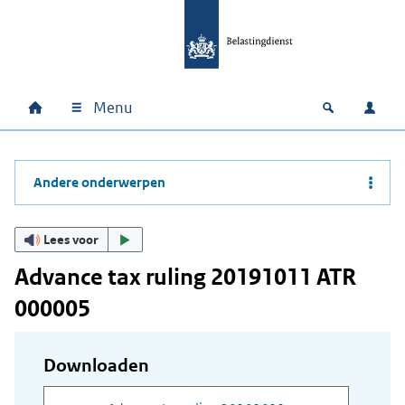
Ga naar hoofdinhoud
Ga direct naar hoofdnavigatie
Ga direct naar footer
Menu
Home
Open zoek
Inlo
Hoofdnavigatie
Andere onderwerpen
Lees voor
Advance tax ruling 20191011 ATR
000005
Downloaden