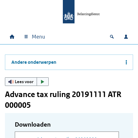
Ga naar hoofdinhoud
Ga direct naar hoofdnavigatie
Ga direct naar footer
Menu
Home
Open zoek
Inlo
Hoofdnavigatie
Andere onderwerpen
Lees voor
Advance tax ruling 20191111 ATR
000005
Downloaden