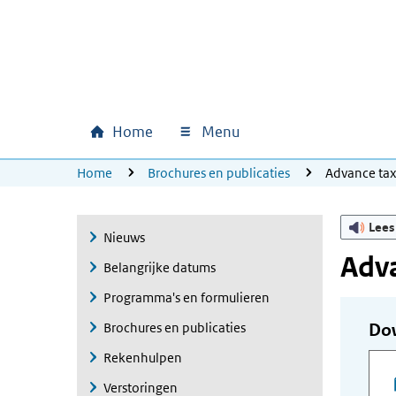
Ga naar hoofdinhoud
Ga direct naar hoofdnavigatie
Ga direct naar footer
Home
Menu
Hoofdnavigatie
U bevindt zich hier:
Home
Brochures en publicaties
Advance ta
Lees
Nieuws
Adva
Belangrijke datums
Programma's en formulieren
Brochures en publicaties
Do
Rekenhulpen
Verstoringen