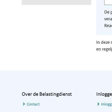
De p
vera
Read
In deze 
en regel
Algemene informatie
Over de Belastingdienst
Inlogg
Contact
Inlogg