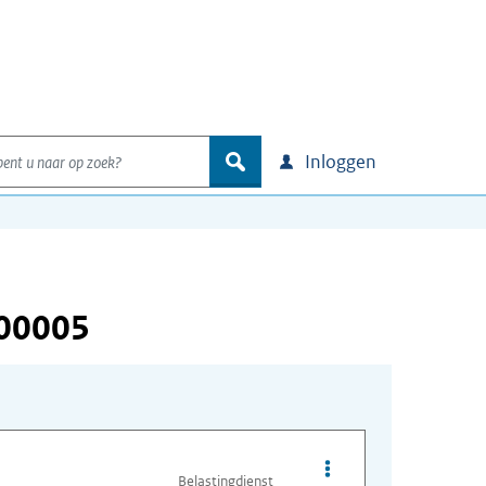
nt u naar op zoek?
zoek
Inloggen
000005
Opties van bestand A
Belastingdienst