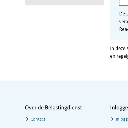
De p
vera
Read
In deze 
en regel
Algemene informatie
Over de Belastingdienst
Inlogg
Contact
Inlogg