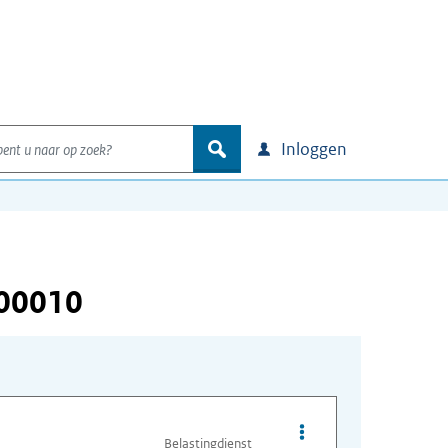
nt u naar op zoek?
zoek
Inloggen
000010
Opties van bestand A
Belastingdienst