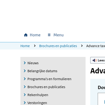
Ga naar hoofdinhoud
Ga direct naar hoofdnavigatie
Ga direct naar footer
Home
Menu
Hoofdnavigatie
U bevindt zich hier:
Home
Brochures en publicaties
Advance ta
Lees
Nieuws
Adva
Belangrijke datums
Programma's en formulieren
Brochures en publicaties
Do
Rekenhulpen
Verstoringen