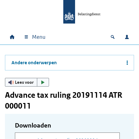
Ga naar hoofdinhoud
Ga direct naar hoofdnavigatie
Ga direct naar footer
Menu
Home
Open zoek
Inlo
Hoofdnavigatie
Andere onderwerpen
Lees voor
Advance tax ruling 20191114 ATR
000011
Downloaden