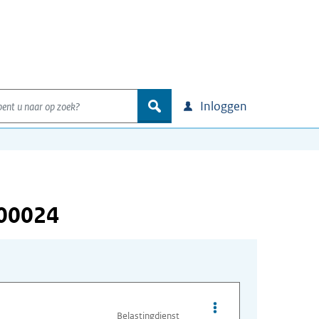
nt u naar op zoek?
zoek
Inloggen
000024
Opties van bestand A
Belastingdienst