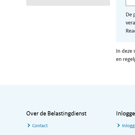
De p
vera
Read
In deze 
en regel
Algemene informatie
Over de Belastingdienst
Inlogg
Contact
Inlogg