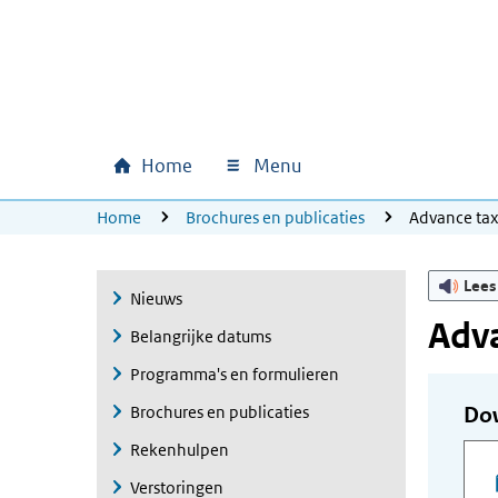
Ga naar hoofdinhoud
Ga direct naar hoofdnavigatie
Ga direct naar footer
Home
Menu
Hoofdnavigatie
U bevindt zich hier:
Home
Brochures en publicaties
Advance ta
Lees
Nieuws
Adva
Belangrijke datums
Programma's en formulieren
Brochures en publicaties
Do
Rekenhulpen
Verstoringen