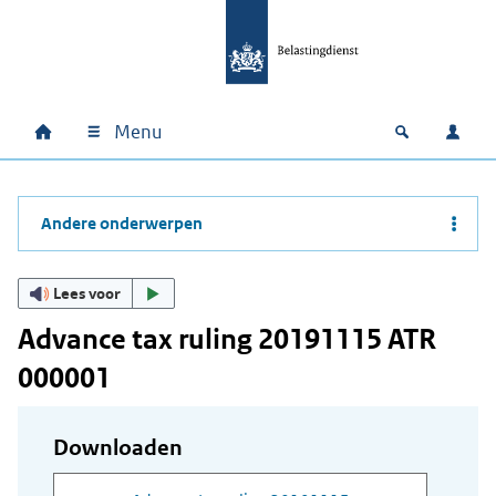
Ga naar hoofdinhoud
Ga direct naar hoofdnavigatie
Ga direct naar footer
Menu
Home
Open zoek
Inlo
Hoofdnavigatie
Andere onderwerpen
Lees voor
Advance tax ruling 20191115 ATR
000001
Downloaden