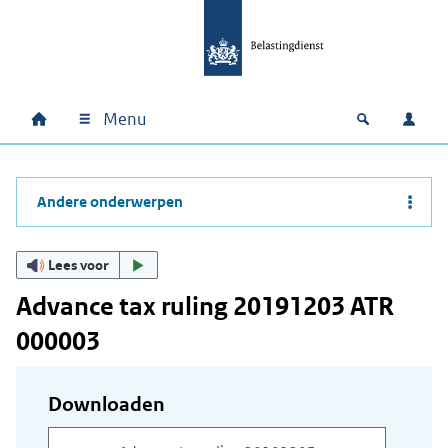
Ga naar hoofdinhoud
Ga direct naar hoofdnavigatie
Ga direct naar footer
Menu
Home
Open zoek
Inlo
Hoofdnavigatie
Andere onderwerpen
Lees voor
Advance tax ruling 20191203 ATR
000003
Downloaden