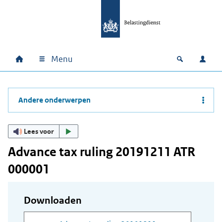
Ga naar hoofdinhoud
Ga direct naar hoofdnavigatie
Ga direct naar footer
Menu
Home
Open zoek
Inlo
Hoofdnavigatie
Andere onderwerpen
Lees voor
Advance tax ruling 20191211 ATR
000001
Downloaden