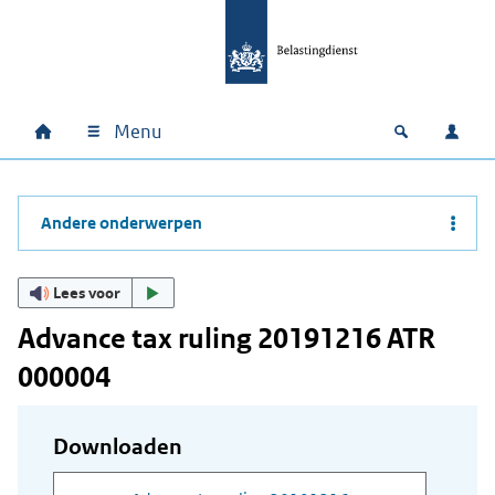
Ga naar hoofdinhoud
Ga direct naar hoofdnavigatie
Ga direct naar footer
Menu
Home
Open zoek
Inlo
Hoofdnavigatie
Andere onderwerpen
Lees voor
Advance tax ruling 20191216 ATR
000004
Downloaden