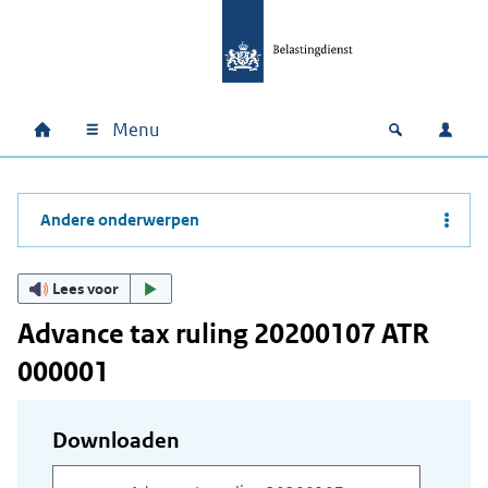
Ga naar hoofdinhoud
Ga direct naar hoofdnavigatie
Ga direct naar footer
Menu
Home
Open zoek
Inlo
Hoofdnavigatie
Andere onderwerpen
Lees voor
Advance tax ruling 20200107 ATR
000001
Downloaden