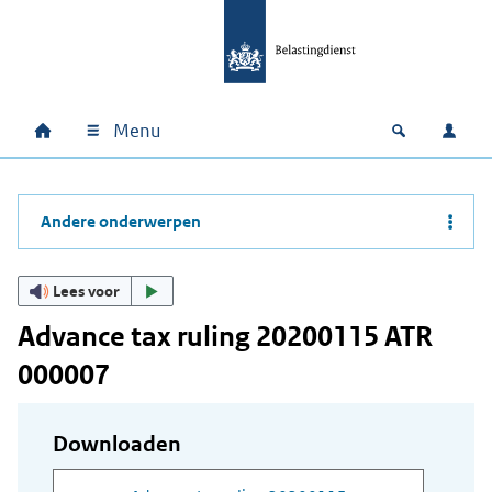
Ga naar hoofdinhoud
Ga direct naar hoofdnavigatie
Ga direct naar footer
Menu
Home
Open zoek
Inlo
Hoofdnavigatie
Andere onderwerpen
Lees voor
Advance tax ruling 20200115 ATR
000007
Downloaden