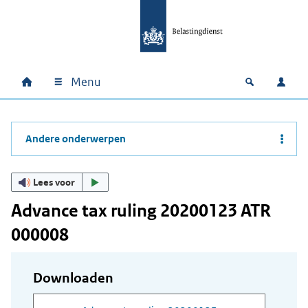
Ga naar hoofdinhoud
Ga direct naar hoofdnavigatie
Ga direct naar footer
Menu
Home
Open zoek
Inlo
Hoofdnavigatie
Andere onderwerpen
Lees voor
Advance tax ruling 20200123 ATR
000008
Downloaden