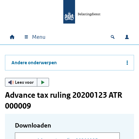
Ga naar hoofdinhoud
Ga direct naar hoofdnavigatie
Ga direct naar footer
Menu
Home
Open zoek
Inlo
Hoofdnavigatie
Andere onderwerpen
Lees voor
Advance tax ruling 20200123 ATR
000009
Downloaden