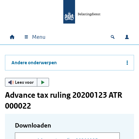
Ga naar hoofdinhoud
Ga direct naar hoofdnavigatie
Ga direct naar footer
Menu
Home
Open zoek
Inlo
Hoofdnavigatie
Andere onderwerpen
Lees voor
Advance tax ruling 20200123 ATR
000022
Downloaden