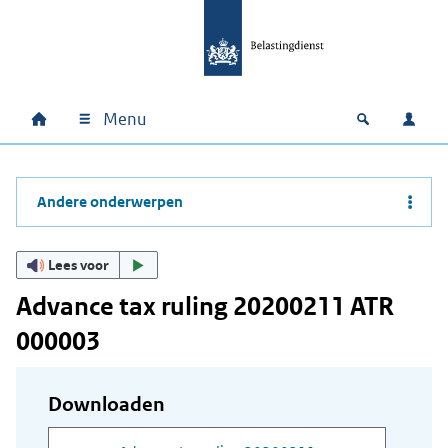
Ga naar hoofdinhoud
Ga direct naar hoofdnavigatie
Ga direct naar footer
Menu
Home
Open zoek
Inlo
Hoofdnavigatie
Andere onderwerpen
Lees voor
Advance tax ruling 20200211 ATR
000003
Downloaden