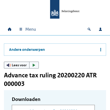
Ga naar hoofdinhoud
Ga direct naar hoofdnavigatie
Ga direct naar footer
Menu
Home
Open zoek
Inlo
Hoofdnavigatie
Andere onderwerpen
Lees voor
Advance tax ruling 20200220 ATR
000003
Downloaden